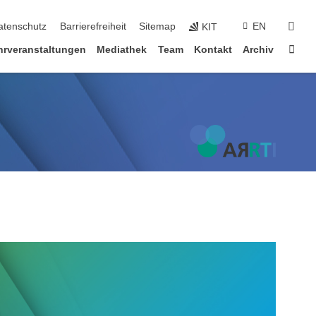
suc
atenschutz
Barrierefreiheit
Sitemap
EN
KIT
Star
hrveranstaltungen
Mediathek
Team
Kontakt
Archiv