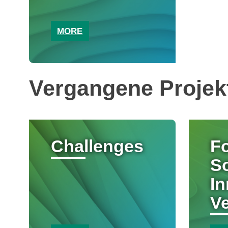
MORE
Vergangene Projek
Challenges
F
So
In
V