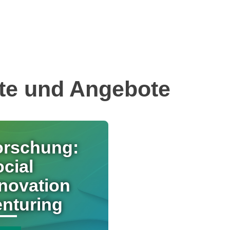
te und Angebote
orschung:
cial
novation
enturing