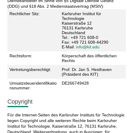
Diensteanbieter im Sinne von §5 Digitale Dienste Gesetz
(DDG) und §18 Abs. 2 Medienstaatsvertrag (MStV):
Rechtlicher Sitz:
Karlsruher Institut für
Technologie
Kaiserstraße 12
76131 Karlsruhe
Deutschland
Tel.: +49 721 608-0
Fax: +49 721 608-44290
E-Mail:
info@kit.edu
Rechtsform:
Körperschaft des öffentlichen
Rechts
Vertretungsberechtigt:
Prof. Dr. Jan S. Hesthaven
(Präsident des KIT)
Umsatzsteueridentifikatio
DE266749428
nsnummer:
Copyright
Für die Internet-Seiten des Karlsruher Instituts für Technologie
liegen Copyright und alle weiteren Rechte beim Karlsruher
Institut für Technologie, Kaiserstraße 12, 76131 Karlsruhe,
Deutschland. Weiterverbreitung, auch in Auszügen, für