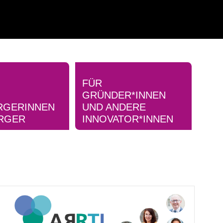
FÜR
GRÜNDER*INNEN
RGERINNEN
UND ANDERE
RGER
INNOVATOR*INNEN