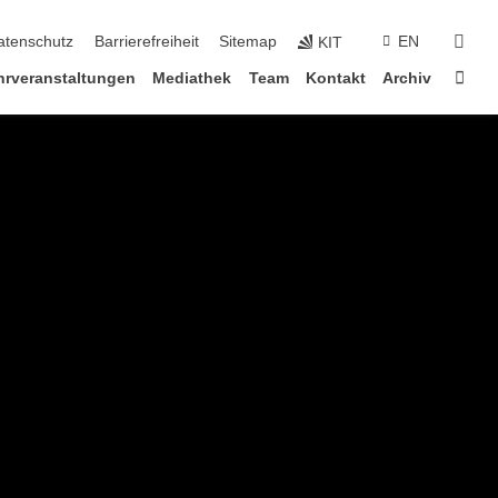
suc
atenschutz
Barrierefreiheit
Sitemap
EN
KIT
Star
hrveranstaltungen
Mediathek
Team
Kontakt
Archiv