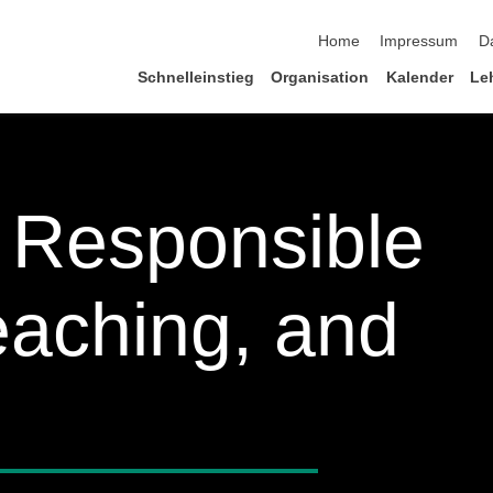
Navigation überspringen
Home
Impressum
D
Schnelleinstieg
Organisation
Kalender
Le
 Responsible
eaching, and