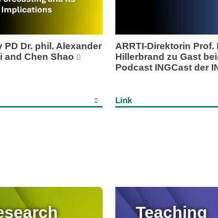
 PD Dr. phil. Alexander
ARRTI-Direktorin Prof.
ni and Chen Shao
Hillerbrand zu Gast be
Podcast INGCast der 
Link
esearch
Teaching