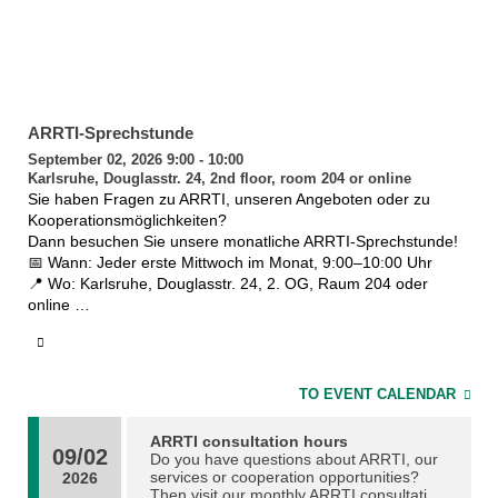
ARRTI-Sprechstunde
September 02, 2026 9:00 - 10:00
Karlsruhe, Douglasstr. 24, 2nd floor, room 204 or online
Sie haben Fragen zu ARRTI, unseren Angeboten oder zu
Kooperationsmöglichkeiten?
Dann besuchen Sie unsere monatliche ARRTI-Sprechstunde!
📅 Wann: Jeder erste Mittwoch im Monat, 9:00–10:00 Uhr
📍 Wo: Karlsruhe, Douglasstr. 24, 2. OG, Raum 204 oder
online
Die Sprechstunde richtet sich an alle am KIT: Studierende,
Lehrende, Forschende und Gründer:innen.
Nutzen Sie die Gelegenheit, um mit uns ins Gespräch zu
kommen über:
TO EVENT CALENDAR
• Fragen zu bestehenden ARRTI-Lehrangeboten
• Möglichkeiten zur Integration zugeschnittener Module oder
ARRTI consultation hours
Veranstaltungen in Ihren Studiengang
09/02
Do you have questions about ARRTI, our
• Einbindung von ARRTI-Angeboten beispielsweise in Ihre
services or cooperation opportunities?
2026
Then visit our monthly ARRTI consultation
Lehrveranstaltung, Graduiertenprogramme oder