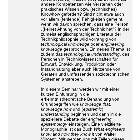
andere Kompetenzen wie Verstehen oder
praktisches Wissen bzw. (technisches)
Knowhow gefordert? Sind nicht etwa auch
vor allem (fehlende) Fähigkeiten gemeint,
wenn wir davon sprechen, dass eine Person
„(keine) Ahnung von der Technik hat“? In der
zumeist englischsprachigen Literatur der
Technikphilosophie wird vorrangig von
technological knowledge
oder
engineering
knowledge
gesprochen. Ein neues Thema ist
zudem das
technological understanding
, das
Personen in Technikwissenschaften für
Entwurf, Entwicklung, Produktion oder
Instandhaltung aber auch Nutzende von
Geräten und umfassenden soziotechnischen
Systemen anstreben.
In diesem Seminar werden wir mit einer
kurzen Einführung in die
erkenntnistheoretische Behandlung von
Grundbegriffen wie
knowledge that
,
knowledge how
und (
epistemic
)
understanding
beginnen und dann in die
speziellere Debatte der
engineering
epistemology
einsteigen.
Eine vielzitierte
Monographie ist das Buch
What engineers
know and how they know it
von Walter
Vincenti.
Wir werden uns mit Teilen dieses