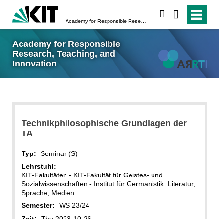
suchen
Academy for Responsible Research, Teaching, and Innovation
Academy for Responsible
Research, Teaching, and
Innovation
Technikphilosophische Grundlagen der
TA
Typ:
Seminar (S)
Lehrstuhl:
KIT-Fakultäten - KIT-Fakultät für Geistes- und
Sozialwissenschaften - Institut für Germanistik: Literatur,
Sprache, Medien
Semester:
WS 23/24
Zeit:
Thu 2023-10-26