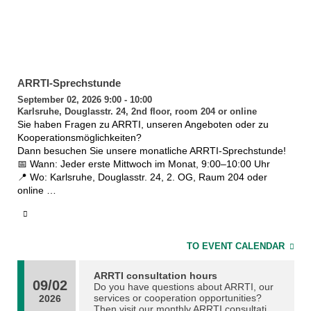
ARRTI-Sprechstunde
September 02, 2026 9:00 - 10:00
Karlsruhe, Douglasstr. 24, 2nd floor, room 204 or online
Sie haben Fragen zu ARRTI, unseren Angeboten oder zu
Kooperationsmöglichkeiten?
Dann besuchen Sie unsere monatliche ARRTI-Sprechstunde!
📅 Wann: Jeder erste Mittwoch im Monat, 9:00–10:00 Uhr
📍 Wo: Karlsruhe, Douglasstr. 24, 2. OG, Raum 204 oder
online
Die Sprechstunde richtet sich an alle am KIT: Studierende,
Lehrende, Forschende und Gründer:innen.
Nutzen Sie die Gelegenheit, um mit uns ins Gespräch zu
kommen über:
TO EVENT CALENDAR
• Fragen zu bestehenden ARRTI-Lehrangeboten
• Möglichkeiten zur Integration zugeschnittener Module oder
ARRTI consultation hours
Veranstaltungen in Ihren Studiengang
09/02
Do you have questions about ARRTI, our
• Einbindung von ARRTI-Angeboten beispielsweise in Ihre
services or cooperation opportunities?
2026
Then visit our monthly ARRTI consultation
Lehrveranstaltung, Graduiertenprogramme oder